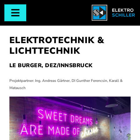
Zum
Inhalt
Toggle
springen
UNTERNEHMEN
Navigation
ELEKTROTECHNIK &
E-TEAM
LICHTTECHNIK
PHOTOVOLTAIK
LE BURGER, DEZ/INNSBRUCK
ELEKTROTECHNIK
Projektpartner: Ing. Andreas Gärtner, DI Gunther Ferencsin,
Karall &
Matausch
SMART BUILDINGS
LICHTTECHNIK
KARRIERE