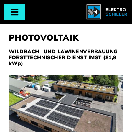
Zum
Inhalt
Toggle
springen
UNTERNEHMEN
Navigation
PHOTOVOLTAIK
E-TEAM
WILDBACH- UND LAWINENVERBAUUNG –
PHOTOVOLTAIK
FORSTTECHNISCHER DIENST IMST (81,8
kWp)
ELEKTROTECHNIK
SMART BUILDINGS
LICHTTECHNIK
KARRIERE