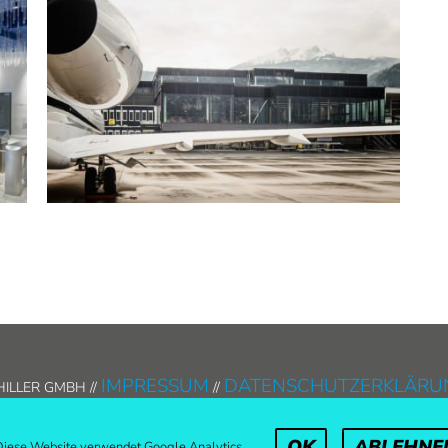
IMPRESSUM
DATENSCHUTZERKLÄRU
ILLER GMBH //
//
Facebook
Instagram
OK
ABLEHNE
Diese Website verwendet Google Analytics.